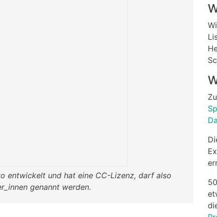
W
Wi
Li
He
Sc
W
Zu
Sp
Da
D
Ex
er
 entwickelt und hat eine CC-Lizenz, darf also
50
er_innen genannt werden.
et
di