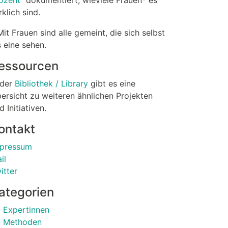
ozent"
dokumentiert, wieviele Frauen* es
rklich sind.
Mit Frauen sind alle gemeint, die sich selbst
s eine sehen.
essourcen
 der
Bibliothek / Library
gibt es eine
ersicht zu weiteren ähnlichen Projekten
d Initiativen.
ontakt
pressum
il
itter
ategorien
Expertinnen
Methoden