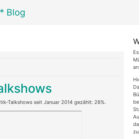
* Blog
W
Es
Mä
an
Hi
alkshows
Da
Bü
be
itik-Talkshows seit Januar 2014 gezählt: 28%.
St
Au
da
zu