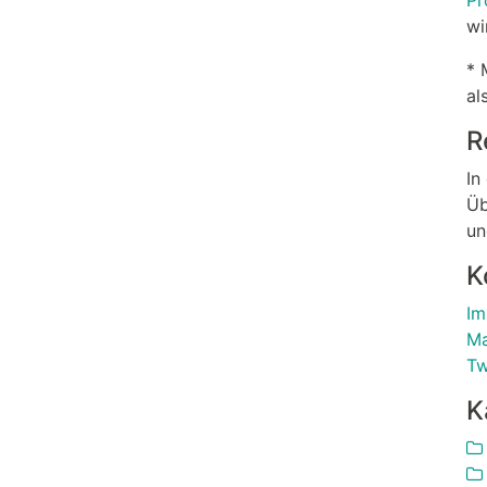
Pr
wi
* 
al
R
In
Üb
un
K
Im
Ma
Tw
K